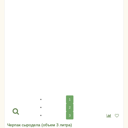
1
2
3
Черпак сыродела (объем 3 литра)