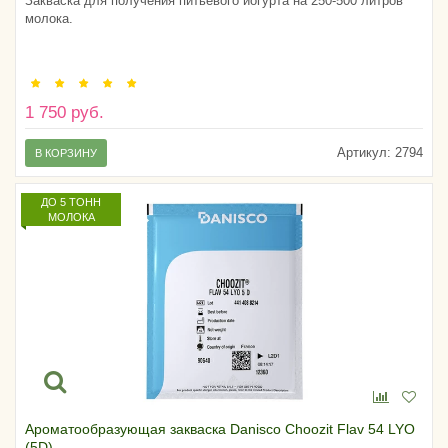
Закваска для получения питьевого йогурта на 250-500 литров
молока.
1 750 руб.
Артикул:
2794
В КОРЗИНУ
ДО 5 ТОНН
МОЛОКА
Ароматообразующая закваска Danisсo Choozit Flav 54 LYO
(5D)