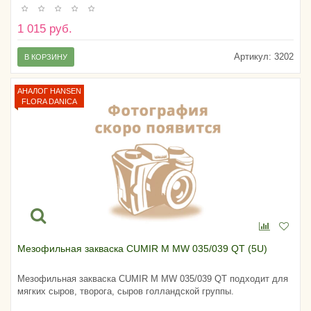
1 015 руб.
Артикул:
3202
В КОРЗИНУ
АНАЛОГ HANSEN
FLORA DANICA
Мезофильная закваска CUMIR M MW 035/039 QT (5U)
Мезофильная закваска CUMIR M MW 035/039 QT подходит для
мягких сыров, творога, сыров голландской группы.