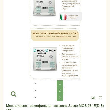
1
2
3
Мезофильно-термофильная закваска Sacco MOS 064E(D,B)
10D