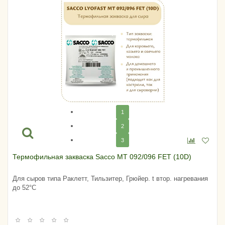
1
2
3
Термофильная закваска Sacco MT 092/096 FET (10D)
Для сыров типа Раклетт, Тильзитер, Грюйер. t втор. нагревания
до 52°C