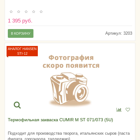
1 395 руб.
Артикул:
3203
В КОРЗИНУ
АНАЛОГ HANSEN
STI-12
Термофильная закваска CUMIR M ST 071/073 (5U)
Подходит для производства творога, итальянских сыров (паста
филата, горгонзола, талледжио)