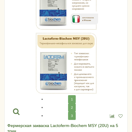
1
2
3
Фермерская закваска Lactoferm-Biochem MSY (20U) на 5
тонн