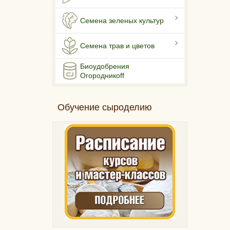
Семена зеленых культур
Семена трав и цветов
Биоудобрения
Огородникоff
Обучение сыроделию