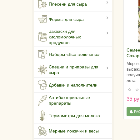
Плесени для сыра
Формы для сыра
Закваски для
кисломолочных
продуктов
Семен
Наборы «Все включено»
Сахар
Морозо
Специи и приправы для
высажи
сыра
получа
лета.
Добавки и наполнители
Антибактериальные
35 ру
препараты
РА
Термометры для молока
Мерные ложечки и весы