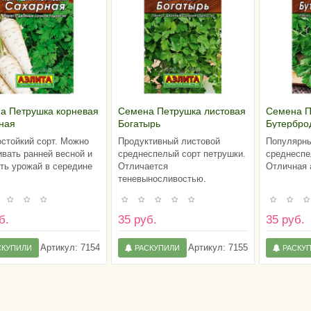
а Петрушка корневая
Семена Петрушка листовая
Семена П
ная
Богатырь
Бутербро
стойкий сорт. Можно
Продуктивный листовой
Популярны
вать ранней весной и
среднеспелый сорт петрушки.
среднеспе
ть урожай в середине
Отличается
Отличная 
теневыносливостью.
б.
35 руб.
35 руб.
Артикул:
7154
Артикул:
7155
СКУПИЛИ
РАСКУПИЛИ
РАСКУ