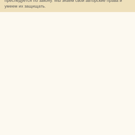
преследуется по закону. Мы знаем свои авторские права и
умеем их защищать.