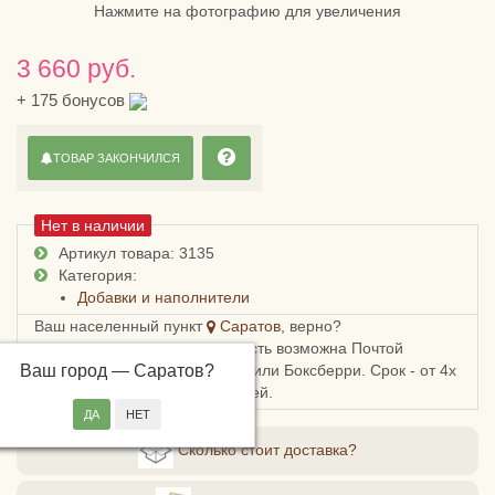
Нажмите на фотографию для увеличения
3 660 руб.
+
175
бонусов
ТОВАР ЗАКОНЧИЛСЯ
Нет в наличии
Артикул товара: 3135
Категория:
Добавки и наполнители
Ваш населенный пункт
Саратов
, верно?
Доставка в Саратовскую область возможна Почтой
Ваш город —
России, СДЭКом, Пятерочкой или Боксберри. Срок - от 4х
Саратов
?
дней, стоимость - от 178 рублей.
Сколько стоит доставка?