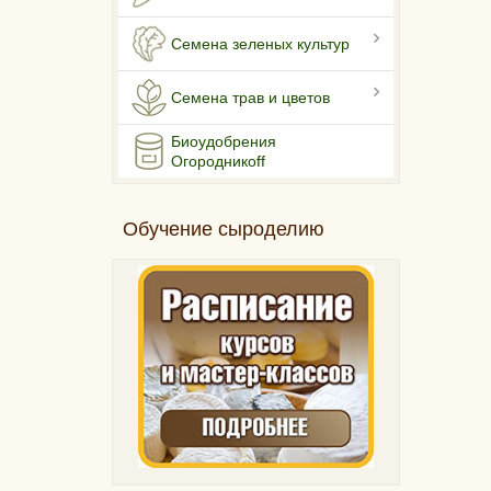
Семена зеленых культур
Семена трав и цветов
Биоудобрения
Огородникоff
Обучение сыроделию