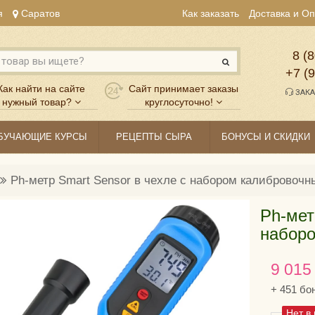
я
Саратов
Как заказать
Доставка и О
8 (8
+7 (
Как найти на сайте
Сайт принимает заказы
ЗАКА
нужный товар?
круглосуточно!
БУЧАЮЩИЕ КУРСЫ
РЕЦЕПТЫ СЫРА
БОНУСЫ И СКИДКИ
Ph-метр Smart Sensor в чехле с набором калибровочн
Ph-мет
наборо
9 015
+
451
бо
Нет в