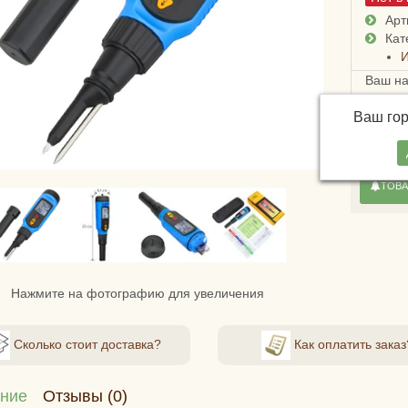
Арт
Кат
И
Ваш н
Достав
Ваш го
России
4х дне
ТОВА
Нажмите на фотографию для увеличения
Сколько стоит доставка?
Как оплатить заказ
ние
Отзывы (0)