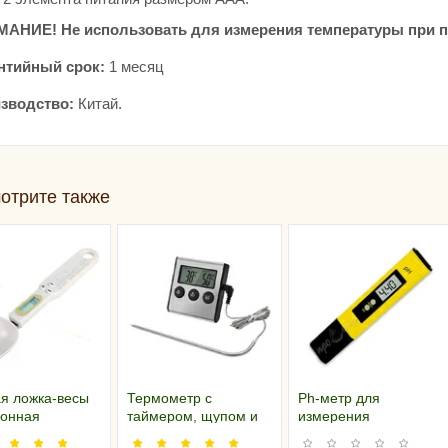
АНИЕ! Не использовать для измерения температуры при па
нтийный срок:
1 месяц
зводство:
Китай.
отрите также
я ложка-весы
Термометр с
Ph-метр для
ронная
таймером, щупом и
измерения
сигнализацией (3
кислотности молока