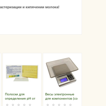
стеризации и кипячении молока!
Полоски для
Весы электронные
определения pH от
для компонентов (со
5,4 до 7,8 (узкий
съемной чашкой)