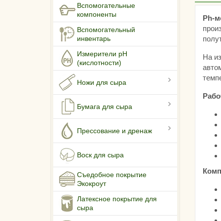
Вспомогательные
компоненты
Ph-м
произ
Вспомогательный
полут
инвентарь
Измерители pH
На и
(кислотности)
авто
темп
Ножи для сыра
Рабо
Бумага для сыра
Прессование и дренаж
Воск для сыра
Комп
Съедобное покрытие
Экокроут
Латексное покрытие для
сыра