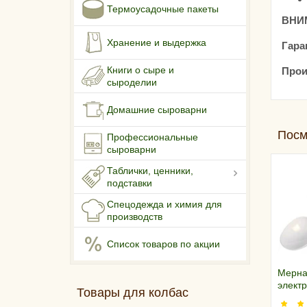
Термоусадочные пакеты
ВНИМ
Хранение и выдержка
Гара
Книги о сыре и
Прои
сыроделии
Домашние сыроварни
Посм
Профессиональные
сыроварни
Таблички, ценники,
подставки
Спецодежда и химия для
производств
Список товаров по акции
Мерна
элект
Товары для колбас