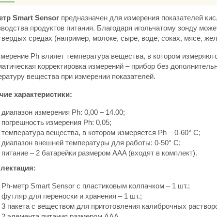
етр Smart Sensor
предназначен для измерения показателей кис
водства продуктов питания. Благодаря игольчатому зонду может
вердых средах (например, молоке, сыре, воде, соках, мясе, желе 
змерение Ph влияет температура вещества, в котором измеряют
матическая корректировка измерений – прибор без дополнительн
ературу вещества при измерении показателей.
чие характеристики:
диапазон измерения Ph: 0,00 – 14.00;
погрешность измерения Ph: 0,05;
температура вещества, в котором измеряется Ph – 0-60° C;
диапазон внешней температуры для работы: 0-50° C;
питание – 2 батарейки размером AAA (входят в комплект).
лектация:
Ph-метр Smart Sensor с пластиковым колпачком – 1 шт.;
футляр для переноски и хранения – 1 шт.;
3 пакета с веществом для приготовления калиброчных раствор
2 элемента питания размером AAA.