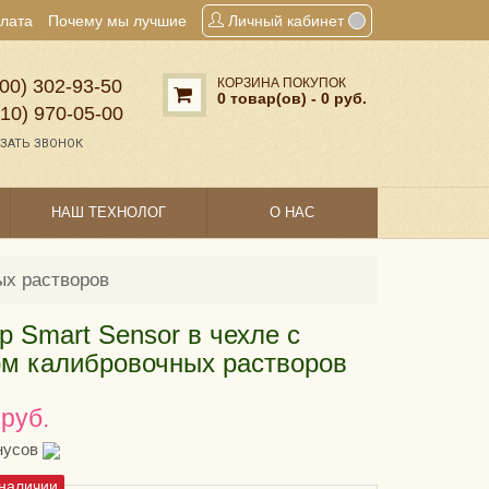
плата
Почему мы лучшие
Личный кабинет
00) 302‑93‑50
КОРЗИНА ПОКУПОК
0 товар(ов) - 0 руб.
910) 970‑05‑00
ЗАТЬ ЗВОНОК
НАШ ТЕХНОЛОГ
О НАС
ых растворов
р Smart Sensor в чехле с
м калибровочных растворов
 руб.
нусов
 наличии