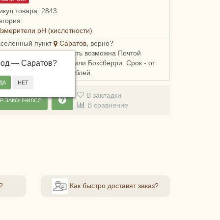
икул товара: 2843
егория:
змерители pH (кислотности)
аселенный пункт
Саратов
, верно?
ка в Саратовскую область возможна Почтой
род —
, СДЭКом, Пятерочкой или Боксберри. Срок - от
Саратов
?
й, стоимость - от 178 рублей.
В закладки
Р ЗАКОНЧИЛСЯ
В сравнение
?
Как быстро доставят заказ?