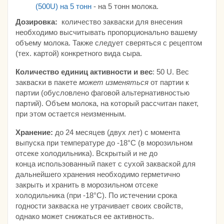
(500U) на 5 тонн
- на 5 тонн молока.
Дозировка:
количество закваски для внесения
необходимо высчитывать пропорционально вашему
объему молока. Также следует сверяться с рецептом
(тех. картой) конкретного вида сыра.
Количество единиц активности и вес
: 50 U. Вес
закваски в пакете
может изменяться
от партии к
партии (обусловлено фаговой альтернативностью
партий). Объем молока, на который рассчитан пакет,
при этом остается неизменным.
Хранение:
до 24 месяцев (двух лет) с момента
выпуска при температуре до -18°С (в морозильном
отсеке холодильника). Вскрытый и не до
конца использованный пакет с сухой закваской для
дальнейшего хранения необходимо герметично
закрыть и хранить в морозильном отсеке
холодильника (при -18°С). По истечении срока
годности закваска не утрачивает своих свойств,
однако может снижаться ее активность.