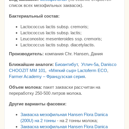
список всех мезофильных заквасок).
Бактериальный состав:
Lactococcus lactis subsp. cremoris;
Lactococcus lactis subsp. lactis;
Leuconostoc mesenteroides ssp. cremoris;
Lactococcus lactis subsp. diacetylactis.
Производитель:
компания Chr. Hansen, Дания
Ближайшие аналоги:
Биоантибут
,
Углич-5а
,
Danisco
CHOOZIT MM 101
,
«Мягкий сыр» Lactoferm ECO
,
Farmer Academy – Французская серия
.
Объем молока:
пакет закваски рассчитан на
переработку 250-500 литров молока.
Другие варианты фасовки:
Закваска мезофильная Hansen Flora Danica
(200U) на 2 тонны
- на 2 тонны молока;
Закваска мезофильная Hansen Flora Danica