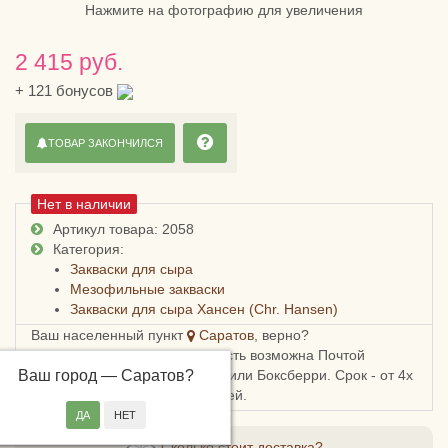
Нажмите на фотографию для увеличения
2 415 руб.
+
121
бонусов
ТОВАР ЗАКОНЧИЛСЯ
Нет в наличии
Артикул товара: 2058
Категория:
Закваски для сыра
Мезофильные закваски
Закваски для сыра Хансен (Chr. Hansen)
Ваш населенный пункт
Саратов
, верно?
Доставка в Саратовскую область возможна Почтой
Ваш город —
России, СДЭКом, Пятерочкой или Боксберри. Срок - от 4х
Саратов
?
дней, стоимость - от 178 рублей.
Сколько стоит доставка?